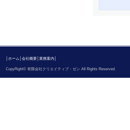
│
ホーム
│
会社概要
│
業務案内
│
CopyRight© 有限会社クリエイティブ・ゼン All Rights Reserved.